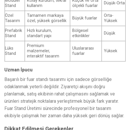
Modüler
Kolay kurulum, tekrar
Küçük ve orta
Düşük-Orta
Stand
kullanım
ölçekli fuarlar
Özel
Tamamen markaya
Orta-
Büyük fuarlar
Tasarım
özel, yüksek görsellik
Yüksek
Prefabrik
Hızlı kurulum,
Bölgesel
Düşük
Stand
standart yapı
etkinlikler
Premium
Lüks
Uluslararası
malzemeler,
Yüksek
Stand
fuarlar
interaktif tasarım
Uzman İpucu
Başarılı bir fuar standı tasarımı için sadece görselliğe
odaklanmak yeterli değildir. Ziyaretçi akışını doğru
planlamak, satış ekibinin rahat çalışmasını sağlamak ve
ürünleri stratejik noktalara yerleştirmek büyük fark yaratır.
Fuar Stand Üretimi sürecinde profesyonel bir tasarım
ekibiyle çalışmak her zaman daha yüksek geri dönüş sağlar.
Dikkat Edilmesi Gerekenler