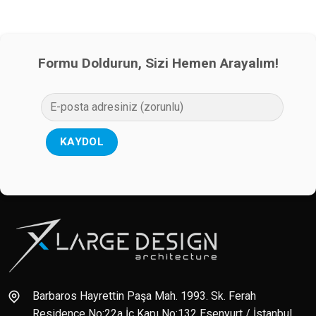
Formu Doldurun, Sizi Hemen Arayalım!
Barbaros Hayrettin Paşa Mah. 1993. Sk. Ferah
Residence No:22a İç Kapı No:132 Esenyurt / İstanbul