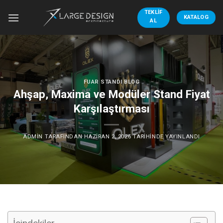
İçeriğe
TEKLIF
atla
KATALOG
AL
FUAR STANDI BLOG
Ahşap, Maxima ve Modüler Stand Fiyat
Karşılaştırması
ADMIN
TARAFINDAN
HAZIRAN 2, 2026
TARIHINDE YAYINLANDI