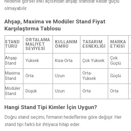
nedenle görsel etki açısından ahşap standlar kadar güçlü
olmayabilir.
Ahşap, Maxima ve Modüler Stand Fiyat
Karşılaştırma Tablosu
ORTALAMA
STAND
KULLANIM
TASARIM
MARKA
MALIYET
TÜRÜ
ÖMRÜ
ESNEKLIĞI
ETKISI
SEVIYESI
Ahşap
Çok
Yüksek
Kısa-Orta
Çok Yüksek
Stand
Güçlü
Maxima
Orta-
Orta
Uzun
Güçlü
Stand
Yüksek
Modüler
Düşük
Uzun
Orta
Orta
Stand
Hangi Stand Tipi Kimler İçin Uygun?
Doğru stand seçimi, firmanın hedeflerine göre değişir. Her
stand tipi farklı bir ihtiyaca hitap eder.