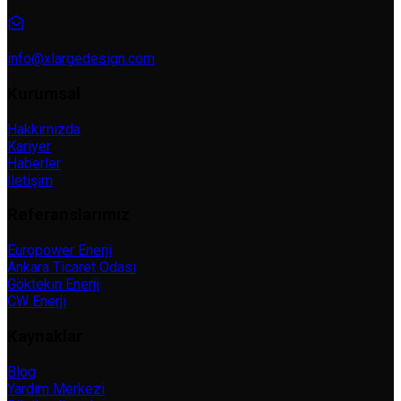
info@xlargedesign.com
Kurumsal
Hakkımızda
Kariyer
Haberler
İletişim
Referanslarımız
Europower Enerji
Ankara Ticaret Odası
Göktekin Enerji
CW Enerji
Kaynaklar
Blog
Yardım Merkezi