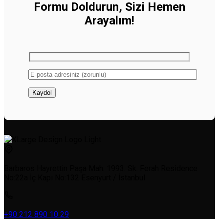
Formu Doldurun, Sizi Hemen
Arayalım!
Barbaros Hayrettin Paşa Mah. 1993. Sk. Ferah Residence
No:22a İç Kapı No:132 Esenyurt / İstanbul
+90 212 890 10 29