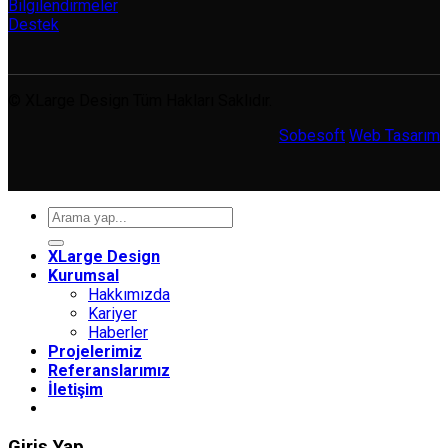
Bilgilendirmeler
Destek
© XLarge Design Tüm Hakları Saklıdır.
Sobesoft
Web Tasarım
Ara:
XLarge Design
Kurumsal
Hakkımızda
Kariyer
Haberler
Projelerimiz
Referanslarımız
İletişim
Giriş Yap