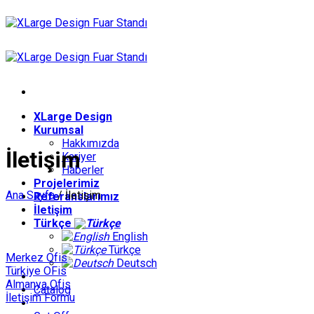
İçeriğe
atla
XLarge Design
Kurumsal
Hakkımızda
İletişim
Kariyer
Haberler
Projelerimiz
Ana Sayfa
/
İletişim
Referanslarımız
İletişim
Türkçe
English
Türkçe
Merkez Ofis
Deutsch
Türkiye OFis
Almanya Ofis
Catalog
İletişim Formu