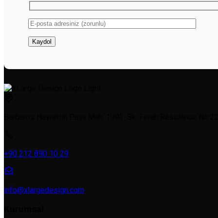
Barbaros Hayrettin Paşa Mah. 1993. Sk. Ferah Residence No:22a
+90 212 890 10 29
info@xlargedesign.com
Kurumsal