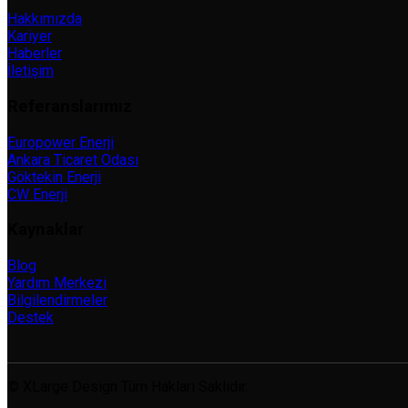
Hakkımızda
Kariyer
Haberler
İletişim
Referanslarımız
Europower Enerji
Ankara Ticaret Odası
Göktekin Enerji
CW Enerji
Kaynaklar
Blog
Yardım Merkezi
Bilgilendirmeler
Destek
© XLarge Design Tüm Hakları Saklıdır.