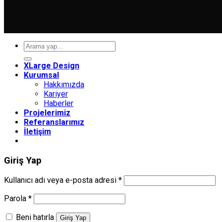
Ara:
XLarge Design
Kurumsal
Hakkımızda
Kariyer
Haberler
Projelerimiz
Referanslarımız
İletişim
Giriş Yap
Gerekli
Kullanıcı adı veya e-posta adresi
*
Gerekli
Parola
*
Beni hatırla
Giriş Yap