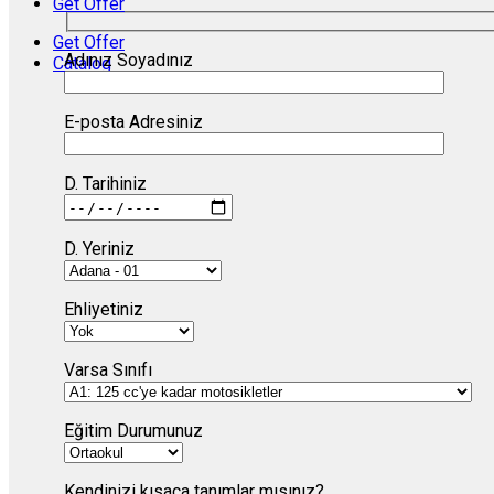
Get Offer
Get Offer
Adınız Soyadınız
Catalog
E-posta Adresiniz
D. Tarihiniz
D. Yeriniz
Ehliyetiniz
Varsa Sınıfı
Eğitim Durumunuz
Kendinizi kısaca tanımlar mısınız?