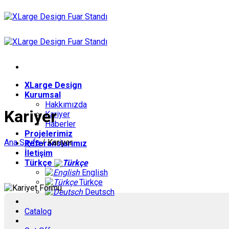
İçeriğe
atla
XLarge Design
Kurumsal
Hakkımızda
Kariyer
Kariyer
Haberler
Projelerimiz
Ana Sayfa
/
Kariyer
Referanslarımız
İletişim
Türkçe
English
Türkçe
Deutsch
Catalog