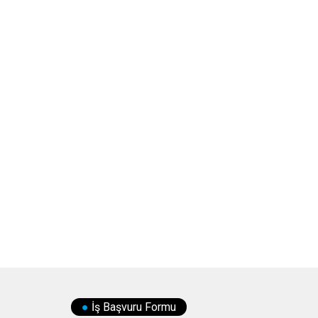
●
İş Başvuru Formu