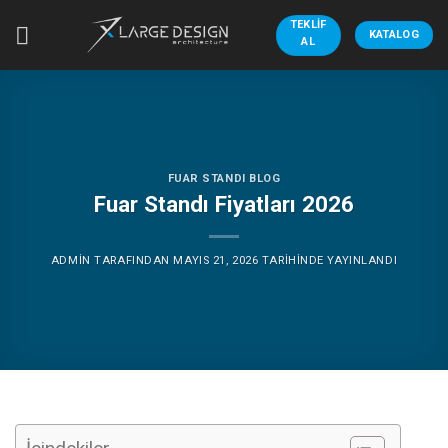
İçeriğe
TEKLIF
atla
KATALOG
AL
FUAR STANDI BLOG
Fuar Standı Fiyatları 2026
ADMIN
TARAFINDAN
MAYIS 21, 2026
TARIHINDE YAYINLANDI