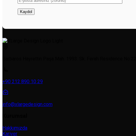
Barbaros Hayrettin Paşa Mah. 1993. Sk. Ferah Residence No:22a
+90 212 890 10 29
info@xlargedesign.com
Kurumsal
Hakkımızda
Kariyer