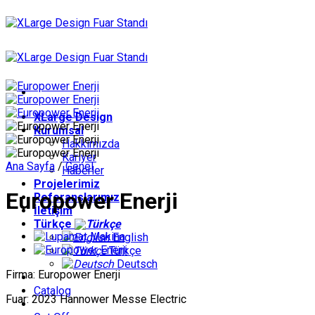
İçeriğe
atla
XLarge Design
Kurumsal
Hakkımızda
Kariyer
Ana Sayfa
/
Genel
Haberler
Projelerimiz
Europower Enerji
Referanslarımız
İletişim
Türkçe
English
Türkçe
Deutsch
Firma: Europower Enerji
Catalog
Fuar: 2023 Hannower Messe Electric