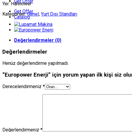
Get Offer
Yer: Hannower
Get Offer
Kategoriler:
Genel
,
Yurt Dışı Standları
Catalog
Değerlendirmeler (0)
Değerlendirmeler
Henüz değerlendirme yapılmadı.
“Europower Enerji” için yorum yapan ilk kişi siz olu
Derecelendirmeniz
*
Değerlendirmeniz
*