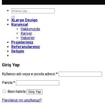
Ara:
XLarge Design
Kurumsal
Hakkımızda
Kariyer
Haberler
Projelerimiz
Referanslarımız
İletişim
Giriş Yap
Gerekli
Kullanıcı adı veya e-posta adresi
*
Gerekli
Parola
*
Beni hatırla
Giriş Yap
Parolanızı mı unuttunuz?