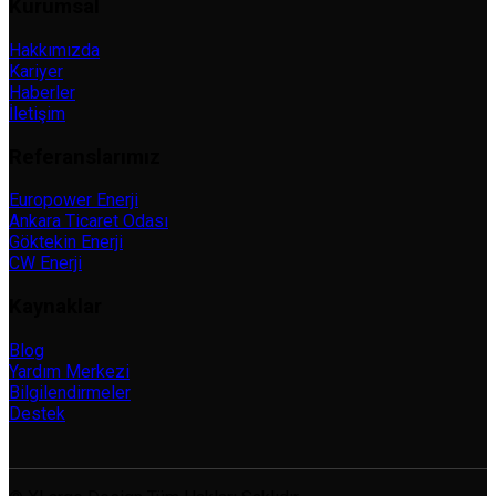
Kurumsal
Hakkımızda
Kariyer
Haberler
İletişim
Referanslarımız
Europower Enerji
Ankara Ticaret Odası
Göktekin Enerji
CW Enerji
Kaynaklar
Blog
Yardım Merkezi
Bilgilendirmeler
Destek