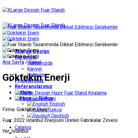
İçeriğe
atla
XLarge Design
Kurumsal
Ana Sayfa
/
Genel
Hakkımızda
Kariyer
Göktekin Enerji
Haberler
Projelerimiz
Referanslarımız
İletişim
Türkçe
English
Firma: Göktekin Enerji
Türkçe
Deutsch
Fuar: 2022 İstanbul Enerjisini Üreten Fabrikalar Zirvesi
Catalog
Yer: İstanbul