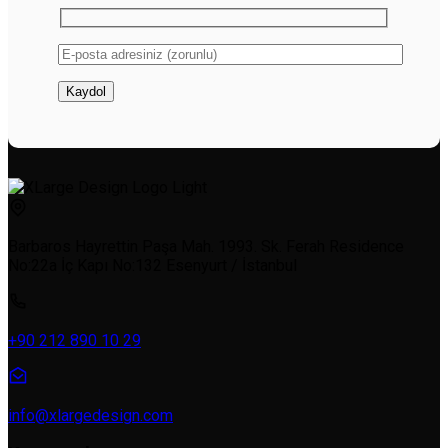
Barbaros Hayrettin Paşa Mah. 1993. Sk. Ferah Residence
No:22a İç Kapı No:132 Esenyurt / İstanbul
+90 212 890 10 29
info@xlargedesign.com