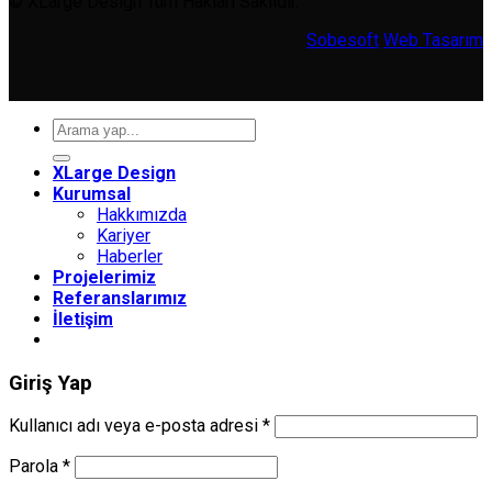
© XLarge Design Tüm Hakları Saklıdır.
Sobesoft
Web Tasarım
Ara:
XLarge Design
Kurumsal
Hakkımızda
Kariyer
Haberler
Projelerimiz
Referanslarımız
İletişim
Giriş Yap
Gerekli
Kullanıcı adı veya e-posta adresi
*
Gerekli
Parola
*