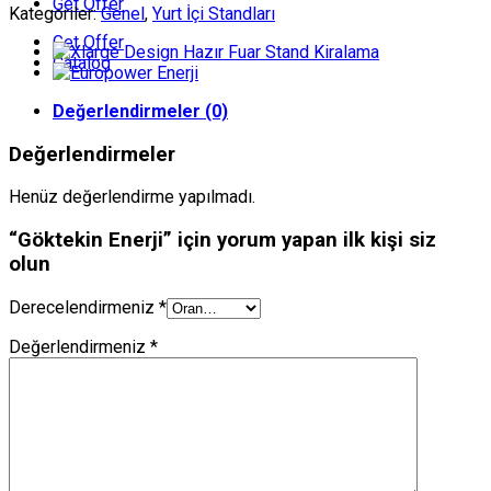
Get Offer
Kategoriler:
Genel
,
Yurt İçi Standları
Get Offer
Catalog
Değerlendirmeler (0)
Değerlendirmeler
Henüz değerlendirme yapılmadı.
“Göktekin Enerji” için yorum yapan ilk kişi siz
olun
Derecelendirmeniz
*
Değerlendirmeniz
*