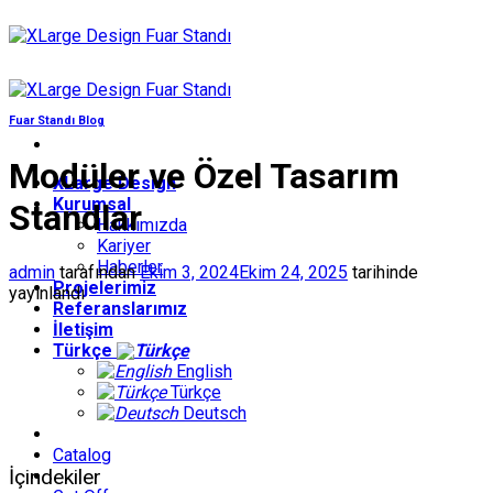
İçeriğe
atla
Fuar Standı Blog
Modüler ve Özel Tasarım
XLarge Design
Kurumsal
Standlar
Hakkımızda
Kariyer
Haberler
admin
tarafından
Ekim 3, 2024
Ekim 24, 2025
tarihinde
Projelerimiz
yayınlandı
Referanslarımız
İletişim
Türkçe
English
Türkçe
Deutsch
Catalog
İçindekiler