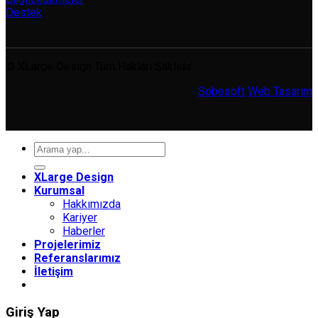
Destek
© XLarge Design Tüm Hakları Saklıdır.
Sobesoft
Web Tasarım
Ara:
XLarge Design
Kurumsal
Hakkımızda
Kariyer
Haberler
Projelerimiz
Referanslarımız
İletişim
Giriş Yap