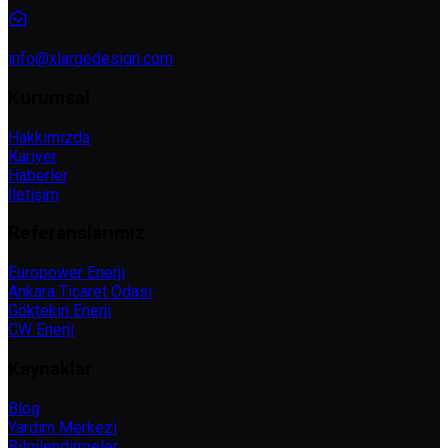
info@xlargedesign.com
Kurumsal
Hakkımızda
Kariyer
Haberler
İletişim
Referanslarımız
Europower Enerji
Ankara Ticaret Odası
Göktekin Enerji
CW Enerji
Kaynaklar
Blog
Yardım Merkezi
Bilgilendirmeler