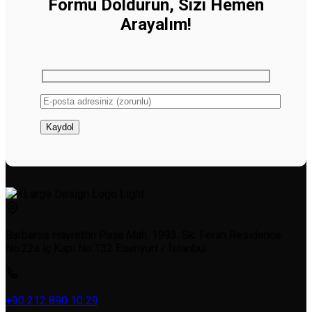
Formu Doldurun, Sizi Hemen
Arayalım!
Barbaros Hayrettin Paşa Mah. 1993. Sk. Ferah Residence
No:22a İç Kapı No:132 Esenyurt / İstanbul
+90 212 890 10 29