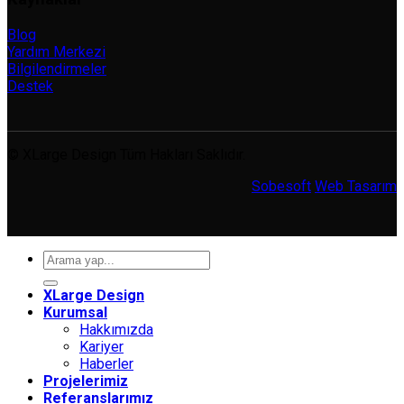
Blog
Yardım Merkezi
Bilgilendirmeler
Destek
© XLarge Design Tüm Hakları Saklıdır.
Sobesoft
Web Tasarım
Ara:
XLarge Design
Kurumsal
Hakkımızda
Kariyer
Haberler
Projelerimiz
Referanslarımız