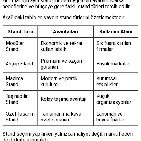
Her fuar için aynı stand modeli uygun olmayabilir. Marka
hedeflerine ve bütçeye göre farklı stand türleri tercih edilir.
Aşağıdaki tablo en yaygın stand türlerini özetlemektedir:
Stand Türü
Avantajları
Kullanım Alanı
Modüler
Ekonomik ve tekrar
Sık fuara katılan
Stand
kullanılabilir
firmalar
Premium ve özgün
Ahşap Stand
Büyük markalar
görünüm
Maxima
Modern ve pratik
Kurumsal
Stand
kurulum
etkinlikler
Taşınabilir
Küçük
Kolay taşıma avantajı
Stand
organizasyonlar
Özel Tasarım
Tamamen markaya
Lansman ve
Stand
özel görünüm
büyük fuarlar
Stand seçimi yapılırken yalnızca maliyet değil, marka hedefi
de dikkate alınmalıdır.