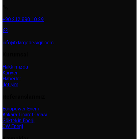
+90 212 890 10 29
info@xlargedesign.com
Kurumsal
Hakkımızda
Kariyer
Haberler
İletişim
Referanslarımız
Europower Enerji
Ankara Ticaret Odası
Göktekin Enerji
CW Enerji
Kaynaklar