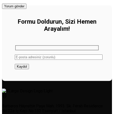
Formu Doldurun, Sizi Hemen
Arayalım!
Barbaros Hayrettin Paşa Mah. 1993. Sk. Ferah Residence
No:22a İç Kapı No:132 Esenyurt / İstanbul