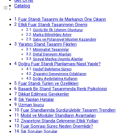
Get Offer
Catalog
Fuar Standı Tasarımı ile Markanızı Öne Çıkarın
Etkili Fuar Standı Tasarımının Önemi
Güçlü Bir İlk İzlenim Oluşturur
Marka Bilinirliğini Artırır
Satış ve Potansiyel Müşteri Kazandırır
Yaratıcı Stand Tasarım Fikirleri
Minimalist Tasarımlar
Dijital Deneyim Alanları
Sosyal Medya Uyumlu Alanlar
Doğru Fuar Standı Planlaması Nasıl Yapılır?
Hedef Belirleme Süreci
Ziyaretçi Deneyimine Odaklanın
Doğru Aydınlatma Kullanın
Fuar Standı Türleri ve Özellikleri
Başarılı Bir Stand Tasarımında Renk Psikolojisi
Dikkat Edilmesi Gerekenler
Sık Yapılan Hatalar
Uzman İpucu
Fuar Standlarında Sürdürülebilir Tasarım Trendleri
Mobil ve Modüler Standların Avantajları
Ziyaretçiyi Standa Çekmenin Etkili Yolları
Fuar Sonrası Süreç Neden Önemlidir?
Sık Sorulan Sorular