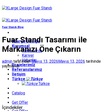
İçeriğe
atla
Fuar Standı Blog
Fuar Standı Tasarımı ile
XLarge Design
Kurumsal
Markanızı Öne Çıkarın
Hakkımızda
Kariyer
Haberler
admin
tarafından
Mayıs 13, 2026
Mayıs 13, 2026
tarihinde
Projelerimiz
yayınlandı
Referanslarımız
İletişim
Türkçe
Türkçe
Catalog
Get Offer
İçindekiler