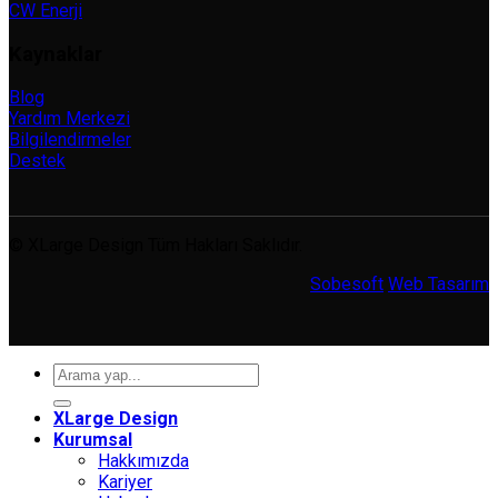
CW Enerji
Kaynaklar
Blog
Yardım Merkezi
Bilgilendirmeler
Destek
© XLarge Design Tüm Hakları Saklıdır.
Sobesoft
Web Tasarım
Ara:
XLarge Design
Kurumsal
Hakkımızda
Kariyer