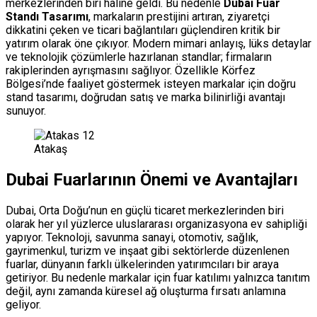
merkezlerinden biri haline geldi. Bu nedenle
Dubai Fuar
Standı Tasarımı
, markaların prestijini artıran, ziyaretçi
dikkatini çeken ve ticari bağlantıları güçlendiren kritik bir
yatırım olarak öne çıkıyor. Modern mimari anlayış, lüks detaylar
ve teknolojik çözümlerle hazırlanan standlar; firmaların
rakiplerinden ayrışmasını sağlıyor. Özellikle Körfez
Bölgesi’nde faaliyet göstermek isteyen markalar için doğru
stand tasarımı, doğrudan satış ve marka bilinirliği avantajı
sunuyor.
Atakaş
Dubai Fuarlarının Önemi ve Avantajları
Dubai, Orta Doğu’nun en güçlü ticaret merkezlerinden biri
olarak her yıl yüzlerce uluslararası organizasyona ev sahipliği
yapıyor. Teknoloji, savunma sanayi, otomotiv, sağlık,
gayrimenkul, turizm ve inşaat gibi sektörlerde düzenlenen
fuarlar, dünyanın farklı ülkelerinden yatırımcıları bir araya
getiriyor. Bu nedenle markalar için fuar katılımı yalnızca tanıtım
değil, aynı zamanda küresel ağ oluşturma fırsatı anlamına
geliyor.