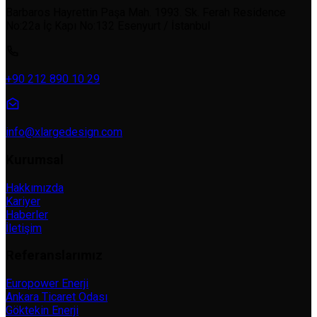
Barbaros Hayrettin Paşa Mah. 1993. Sk. Ferah Residence
No:22a İç Kapı No:132 Esenyurt / İstanbul
+90 212 890 10 29
info@xlargedesign.com
Kurumsal
Hakkımızda
Kariyer
Haberler
İletişim
Referanslarımız
Europower Enerji
Ankara Ticaret Odası
Göktekin Enerji