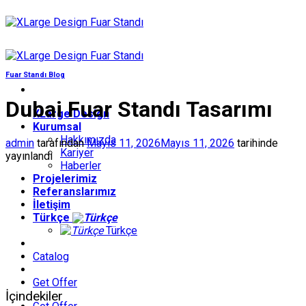
İçeriğe
atla
Fuar Standı Blog
Dubai Fuar Standı Tasarımı
XLarge Design
Kurumsal
Hakkımızda
admin
tarafından
Mayıs 11, 2026
Mayıs 11, 2026
tarihinde
Kariyer
yayınlandı
Haberler
Projelerimiz
Referanslarımız
İletişim
Türkçe
Türkçe
Catalog
Get Offer
İçindekiler