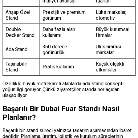
maliyet avantajı
fuarları
Ahşap Özel
Prestijli ve premium
Lüks markalar,
Stand
görünüm
otomotiv
Double
Daha fazla alan
Büyük kurumsal
Decker Stand
kullanımı
firmalar
360 derece
Uluslararası
Ada Stand
görünürlük
markalar
Taşınabilir
Küçük ölçekli
Pratik kullanım
Stand
etkinlikler
Özellikle büyük metrekareli alanlarda ada stand konsepti
yoğun ilgi görüyor. Çünkü ziyaretçiler standa her açıdan
ulaşabiliyor.
Başarılı Bir Dubai Fuar Standı Nasıl
Planlanır?
Başarılı bir stand süreci yalnızca tasarım aşamasından ibaret
değildir. Planlama, üretim, lojistik ve kurulum süreçlerinin