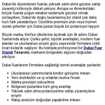
Dubai’de düzenlenen fuarlar, yüksek satın alma gücüne sahip
ziyaretçi kitlesiyle dikkat çekiyor. Avrupa ve Amerika’daki
birçok fuarda yoğun rekabet nedeniyle görünür olmak
zorlaşırken, Dubai’de doğru tasarlanmış bir stand çok daha
hızlı fark yaratabiliyor. Özellikle premium ürün veya hizmet
sunan şirketler için Dubai pazarı büyük bir potansiyel taşıyor.
Birçok marka, Körfez ülkelerine açılmak için ilk adımı Dubai
fuarlarında atıyor. Çünkü şehir; lojistik avantajları, modern fuar
alanları ve uluslararası erişim gücü sayesinde firmalara ciddi
ticari kolaylık sağlıyor. Bu noktada profesyonel bir
Dubai Fuar
Standı
Tasarımı
, markanın bölgedeki algısını doğrudan
etkiliyor.
Dubai fuarlarının firmalara sağladığı temel avantajlar şunlardır:
Uluslararası yatırımcılarla birebir görüşme imkanı
Yeni distribütör ve iş ortakları bulma fırsatı
Marka prestijini yükseltme
Bölgesel pazarlara hızlı giriş avantajı
Yüksek satın alma potansiyeline sahip ziyaretçilere
erişim
Rakip analizini doğrudan yapabilme imkanı