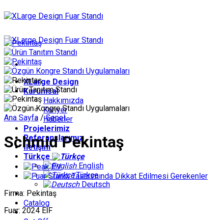
İçeriğe
atla
XLarge Design
Kurumsal
Hakkımızda
Kariyer
Ana Sayfa
/
Genel
Haberler
Projelerimiz
Schmid Pekintaş
Referanslarımız
İletişim
Türkçe
English
Türkçe
Deutsch
Firma: Pekintaş
Catalog
Fuar: 2024 EİF