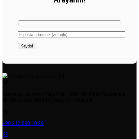
Arayalım!
Barbaros Hayrettin Paşa Mah. 1993. Sk. Ferah Residence
No:22a İç Kapı No:132 Esenyurt / İstanbul
+90 212 890 10 29