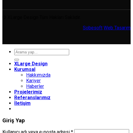
© XLarge Design Tüm Hakları Saklıdır.
Sobesoft
Web Tasarım
Ara:
XLarge Design
Kurumsal
Hakkımızda
Kariyer
Haberler
Projelerimiz
Referanslarımız
İletişim
Giriş Yap
Gerekli
Kullanıcı adı veya e-posta adresi
*