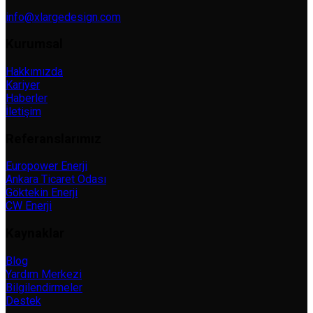
info@xlargedesign.com
Kurumsal
Hakkımızda
Kariyer
Haberler
İletişim
Referanslarımız
Europower Enerji
Ankara Ticaret Odası
Göktekin Enerji
CW Enerji
Kaynaklar
Blog
Yardım Merkezi
Bilgilendirmeler
Destek