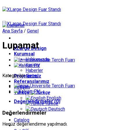
İçeriğe
atla
Ana Sayfa
/
Genel
Lupamat
XLarge Design
Kurumsal
Hakkımızda
Kariyer
Haberler
Kategoriler:
Genel
Projelerimiz
Referanslarımız
İletişim
Türkçe
English
Değerlendirmeler (0)
Türkçe
Deutsch
Değerlendirmeler
Catalog
Henüz değerlendirme yapılmadı.