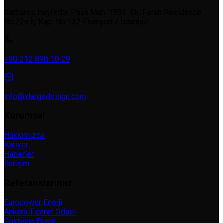
Barbaros Hayrettin Paşa Mah. 1993. Sk. Ferah Residence
No:22a İç Kapı No:132 Esenyurt / İstanbul
+90 212 890 10 29
info@xlargedesign.com
Kurumsal
Hakkımızda
Kariyer
Haberler
İletişim
Referanslarımız
Europower Enerji
Ankara Ticaret Odası
Göktekin Enerji