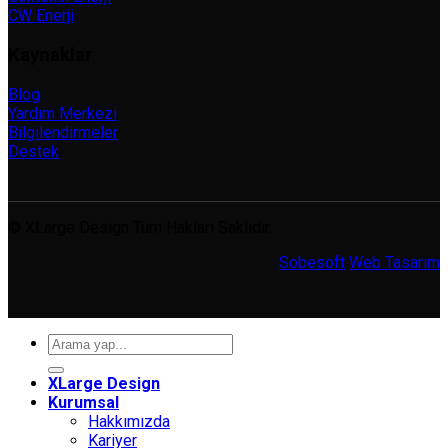
CW Enerji
Kaynaklar
Blog
Yardım Merkezi
Bilgilendirmeler
Destek
© XLarge Design Tüm Hakları Saklıdır.
Sobesoft
Web Tasarım
Ara:
XLarge Design
Kurumsal
Hakkımızda
Kariyer