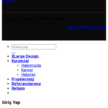
Destek
© XLarge Design Tüm Hakları Saklıdır.
Sobesoft
Web Tasarım
Ara:
XLarge Design
Kurumsal
Hakkımızda
Kariyer
Haberler
Projelerimiz
Referanslarımız
İletişim
Giriş Yap