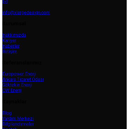
info@xlargedesign.com
Kurumsal
Hakkımızda
Kariyer
Haberler
İletişim
Referanslarımız
Europower Enerji
Ankara Ticaret Odası
Göktekin Enerji
CW Enerji
Kaynaklar
Blog
Yardım Merkezi
Bilgilendirmeler