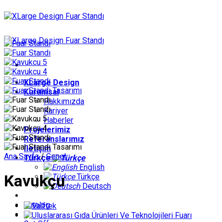
İçeriğe
atla
XLarge Design
Kurumsal
Hakkımızda
Kariyer
Haberler
Projelerimiz
Referanslarımız
İletişim
Ana Sayfa
/
Genel
Türkçe
English
Kavukçu
Türkçe
Deutsch
Catalog