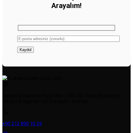
Arayalım!
Barbaros Hayrettin Paşa Mah. 1993. Sk. Ferah Residence
No:22a İç Kapı No:132 Esenyurt / İstanbul
+90 212 890 10 29