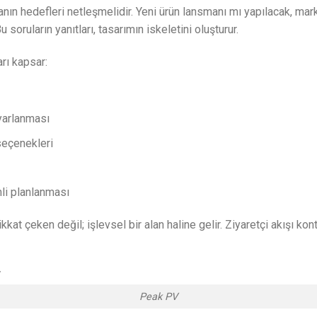
 hedefleri netleşmelidir. Yeni ürün lansmanı mı yapılacak, marka b
soruların yanıtları, tasarımın iskeletini oluşturur.
rı kapsar:
yarlanması
seçenekleri
mli planlanması
at çeken değil; işlevsel bir alan haline gelir. Ziyaretçi akışı kont
Peak PV