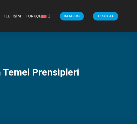
İLETIŞIM
TÜRKÇE
KATALOG
TEKLIF AL
 Temel Prensipleri