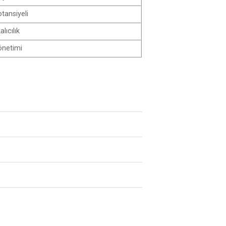
otansiyeli
alıcılık
yönetimi