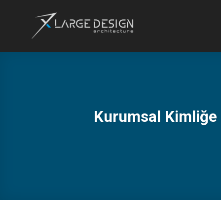
İçeriğe
atla
Kurumsal Kimliğe 