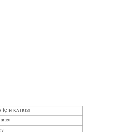
 İÇIN KATKISI
 artışı
eyi