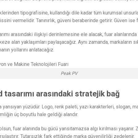
klerinden tipografisine, kullandığı dile kadar tüm kurumsal unsurlar
ssini vermelidir. Tanınırlık, güveni beraberinde getirir. Güven ise
rımı arasındaki ilişkiyi derinlemesine ele alacak, fuar alanlarında 
eze alan yaklaşımları paylaşacağız. Aynı zamanda, markaların sı
anın yollarını anlatacağız.
Peak PV
 tasarımı arasındaki stratejik bağ
yansıyan yüzüdür. Logo, renk paleti, yazı karakterleri, slogan, ma
mliğin üç boyutlu hale geldiği alandır.
 olsun, fuar alanında bu gücü yansıtamazsa algı kırılması yaşanır.
laştırır. Tutarsızlık fark ettiğinde marka güvenilirliği zedelenir.