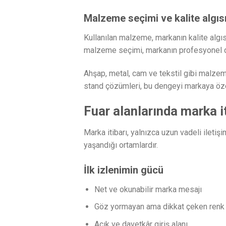
Malzeme seçimi ve kalite algıs
Kullanılan malzeme, markanın kalite algı
malzeme seçimi, markanın profesyonel du
Ahşap, metal, cam ve tekstil gibi malzemel
stand çözümleri, bu dengeyi markaya özel
Fuar alanlarında marka it
Marka itibarı, yalnızca uzun vadeli iletiş
yaşandığı ortamlardır.
İlk izlenimin gücü
Net ve okunabilir marka mesajı
Göz yormayan ama dikkat çeken renk 
Açık ve davetkâr giriş alanı