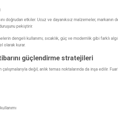
ı
sını doğrudan etkiler. Ucuz ve dayanıksız malzemeler, markanın değ
ruşunu pekiştirir.
erin dengeli kullanımı; sıcaklık, güç ve modernlik gibi farklı algıl
 olarak kurar.
ibarını güçlendirme stratejileri
im çalışmalarıyla değil; anlık temas noktalarında da inşa edilir. Fua
kullanımı