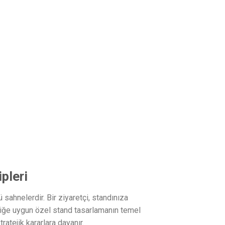
pleri
ü sahnelerdir. Bir ziyaretçi, standınıza
mliğe uygun özel stand tasarlamanın temel
ratejik kararlara dayanır.