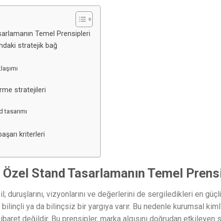
arlamanın Temel Prensipleri
ndaki stratejik bağ
klaşımı
rme stratejileri
d tasarımı
şarı kriterleri
 Özel Stand Tasarlamanın Temel Prensi
il; duruşlarını, vizyonlarını ve değerlerini de sergiledikleri en güçl
ilinçli ya da bilinçsiz bir yargıya varır. Bu nedenle kurumsal ki
ibaret değildir. Bu prensipler, marka algısını doğrudan etkileyen st