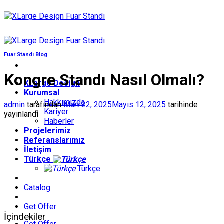
İçeriğe
atla
Fuar Standı Blog
Kongre Standı Nasıl Olmalı?
XLarge Design
Kurumsal
Hakkımızda
admin
tarafından
Mart 22, 2025
Mayıs 12, 2025
tarihinde
Kariyer
yayınlandı
Haberler
Projelerimiz
Referanslarımız
İletişim
Türkçe
Türkçe
Catalog
Get Offer
İçindekiler