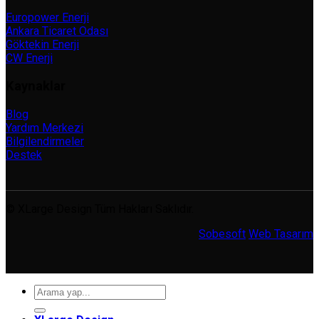
Europower Enerji
Ankara Ticaret Odası
Göktekin Enerji
CW Enerji
Kaynaklar
Blog
Yardım Merkezi
Bilgilendirmeler
Destek
© XLarge Design Tüm Hakları Saklıdır.
Sobesoft
Web Tasarım
Ara: