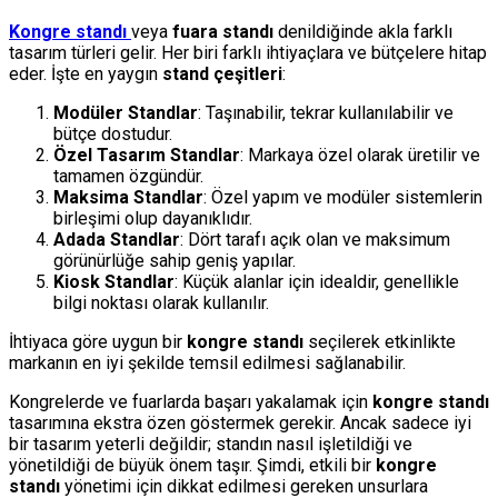
Kongre standı
veya
fuara standı
denildiğinde akla farklı
tasarım türleri gelir. Her biri farklı ihtiyaçlara ve bütçelere hitap
eder. İşte en yaygın
stand çeşitleri
:
Modüler Standlar
: Taşınabilir, tekrar kullanılabilir ve
bütçe dostudur.
Özel Tasarım Standlar
: Markaya özel olarak üretilir ve
tamamen özgündür.
Maksima Standlar
: Özel yapım ve modüler sistemlerin
birleşimi olup dayanıklıdır.
Adada Standlar
: Dört tarafı açık olan ve maksimum
görünürlüğe sahip geniş yapılar.
Kiosk Standlar
: Küçük alanlar için idealdir, genellikle
bilgi noktası olarak kullanılır.
İhtiyaca göre uygun bir
kongre standı
seçilerek etkinlikte
markanın en iyi şekilde temsil edilmesi sağlanabilir.
Kongrelerde ve fuarlarda başarı yakalamak için
kongre standı
tasarımına ekstra özen göstermek gerekir. Ancak sadece iyi
bir tasarım yeterli değildir; standın nasıl işletildiği ve
yönetildiği de büyük önem taşır. Şimdi, etkili bir
kongre
standı
yönetimi için dikkat edilmesi gereken unsurlara