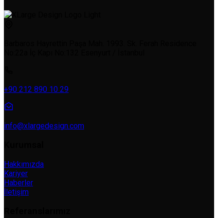
Barbaros Hayrettin Paşa Mah. 1993. Sk. Ferah Residence
No:22a İç Kapı No:132 Esenyurt / İstanbul
+90 212 890 10 29
info@xlargedesign.com
Kurumsal
Hakkımızda
Kariyer
Haberler
İletişim
Referanslarımız