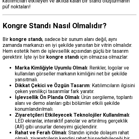
katılımcıları etkileyen ve akılda kalan bir stand oluşturmanın
püf noktaları!
Kongre Standı Nasıl Olmalıdır?
Bir
kongre standı
, sadece bir sunum alanı değil, aynı
zamanda markanızı en iyi şekilde yansıtan bir vitrin olmalıdır.
Hem estetik hem de işlevsellik açısından güçlü bir tasarım
gerektirir. İşte iyi bir
kongre standı
için olmazsa olmazlar:
Marka Kimliğiyle Uyumlu Olmalı
: Renkler, logolar ve
kullanılan görseller markanın kimliğini net bir şekilde
yansıtmalı.
Dikkat Çekici ve Özgün Tasarım
: Katılımcıların ilgisini
çeken yenilikçi tasarımlar fark yaratır.
İşlevsellik Ön Planda Olmalı
: Ürün sergileme, toplantı
alanı ve demo alanları gibi bölümler etkili şekilde
konumlandırılmalı.
Ziyaretçileri Etkileyecek Teknolojiler Kullanılmalı
:
LED ekranlar, interaktif panolar ve artırılmış gerçeklik
(AR) gibi unsurlar deneyimi güçlendirir.
Rahat ve Ferah Olmalı
: Standın içinde dolaşım rahat
olmalı, ziyaretçilerin kendini rahat hissedebileceği bir