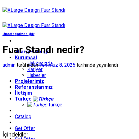
İçeriğe
atla
Uncategorized @tr
Fuar Standı nedir?
XLarge Design
Kurumsal
Hakkımızda
admin
tarafından
Temmuz 8, 2025
tarihinde yayınlandı
Kariyer
Haberler
Projelerimiz
Referanslarımız
İletişim
Türkçe
Türkçe
Catalog
Get Offer
İçindekiler