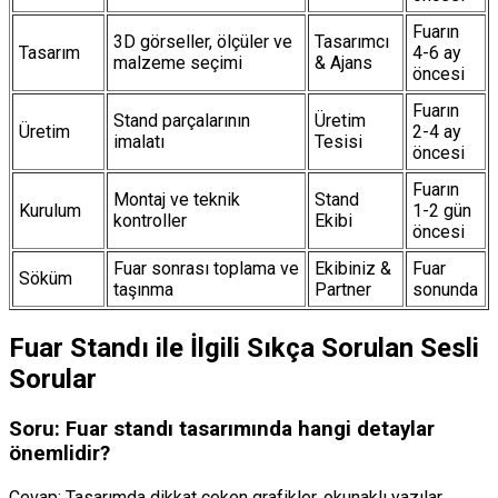
Fuarın
3D görseller, ölçüler ve
Tasarımcı
Tasarım
4-6 ay
malzeme seçimi
& Ajans
öncesi
Fuarın
Stand parçalarının
Üretim
Üretim
2-4 ay
imalatı
Tesisi
öncesi
Fuarın
Montaj ve teknik
Stand
Kurulum
1-2 gün
kontroller
Ekibi
öncesi
Fuar sonrası toplama ve
Ekibiniz &
Fuar
Söküm
taşınma
Partner
sonunda
Fuar Standı ile İlgili Sıkça Sorulan Sesli
Sorular
Soru: Fuar standı tasarımında hangi detaylar
önemlidir?
Cevap: Tasarımda dikkat çeken grafikler, okunaklı yazılar,