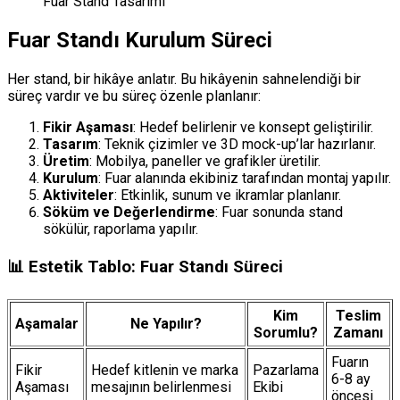
Fuar Stand Tasarımı
Fuar Standı Kurulum Süreci
Her stand, bir hikâye anlatır. Bu hikâyenin sahnelendiği bir
süreç vardır ve bu süreç özenle planlanır:
Fikir Aşaması
: Hedef belirlenir ve konsept geliştirilir.
Tasarım
: Teknik çizimler ve 3D mock-up’lar hazırlanır.
Üretim
: Mobilya, paneller ve grafikler üretilir.
Kurulum
: Fuar alanında ekibiniz tarafından montaj yapılır.
Aktiviteler
: Etkinlik, sunum ve ikramlar planlanır.
Söküm ve Değerlendirme
: Fuar sonunda stand
sökülür, raporlama yapılır.
📊 Estetik Tablo: Fuar Standı Süreci
Kim
Teslim
Aşamalar
Ne Yapılır?
Sorumlu?
Zamanı
Fuarın
Fikir
Hedef kitlenin ve marka
Pazarlama
6-8 ay
Aşaması
mesajının belirlenmesi
Ekibi
öncesi