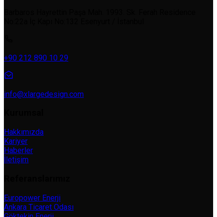
Barbaros Hayrettin Paşa Mah. 1993. Sk. Ferah Residence
No:22a İç Kapı No:132 Esenyurt / İstanbul
+90 212 890 10 29
info@xlargedesign.com
Kurumsal
Hakkımızda
Kariyer
Haberler
İletişim
Referanslarımız
Europower Enerji
Ankara Ticaret Odası
Göktekin Enerji