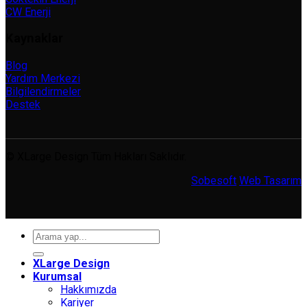
CW Enerji
Kaynaklar
Blog
Yardım Merkezi
Bilgilendirmeler
Destek
© XLarge Design Tüm Hakları Saklıdır.
Sobesoft
Web Tasarım
Ara:
XLarge Design
Kurumsal
Hakkımızda
Kariyer