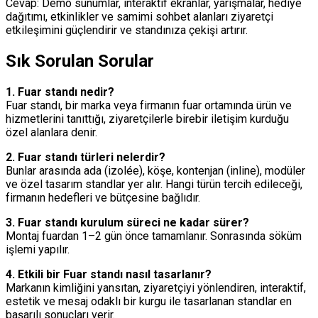
Cevap: Demo sunumlar, interaktif ekranlar, yarışmalar, hediye
dağıtımı, etkinlikler ve samimi sohbet alanları ziyaretçi
etkileşimini güçlendirir ve standınıza çekişi artırır.
Sık Sorulan Sorular
1. Fuar standı nedir?
Fuar standı, bir marka veya firmanın fuar ortamında ürün ve
hizmetlerini tanıttığı, ziyaretçilerle birebir iletişim kurduğu
özel alanlara denir.
2. Fuar standı türleri nelerdir?
Bunlar arasında ada (izolée), köşe, kontenjan (inline), modüler
ve özel tasarım standlar yer alır. Hangi türün tercih edileceği,
firmanın hedefleri ve bütçesine bağlıdır.
3. Fuar standı kurulum süreci ne kadar sürer?
Montaj fuardan 1–2 gün önce tamamlanır. Sonrasında söküm
işlemi yapılır.
4. Etkili bir Fuar standı nasıl tasarlanır?
Markanın kimliğini yansıtan, ziyaretçiyi yönlendiren, interaktif,
estetik ve mesaj odaklı bir kurgu ile tasarlanan standlar en
başarılı sonuçları verir.