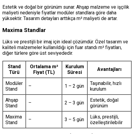
Estetik ve doğal bir görünüm sunar. Ahşap malzeme ve işçilik
maliyeti nedeniyle fiyatlar modüler standlara göre daha
yüksektir. Tasarım detayları arttıkça m² maliyeti de artar.
Maxima Standlar
Lüks ve prestijli bir imaj için ideal çözümdür. Özel tasarım ve
kaliteli malzemeler kullanıldığı için fuar standı m² fiyatları,
diğer türlere göre üst seviyededir.
Stand
Ortalama m²
Kurulum
Avantajları
Türü
Fiyat (TL)
Süresi
Modüler
Taşınabilir, hızlı
–
1 – 2 gün
Stand
kurulum
Ahşap
Estetik, doğal
–
2 – 3 gün
Stand
görünüm
Maxima
Lüks, prestijli,
–
3 – 5 gün
Stand
özelleştirilebilir