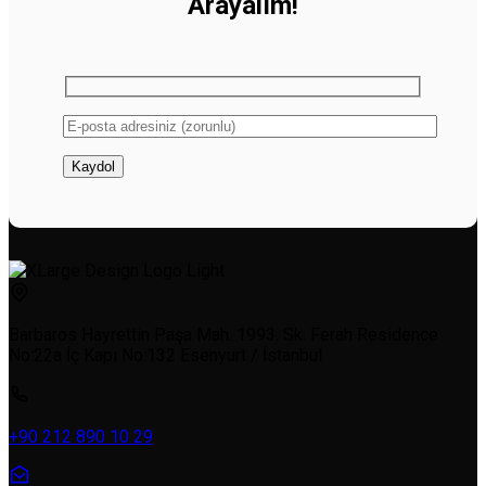
Arayalım!
Barbaros Hayrettin Paşa Mah. 1993. Sk. Ferah Residence
No:22a İç Kapı No:132 Esenyurt / İstanbul
+90 212 890 10 29