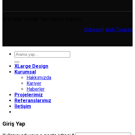
© XLarge Design Tüm Hakları Saklıdır.
Sobesoft
Web Tasarım
Ara:
XLarge Design
Kurumsal
Hakkımızda
Kariyer
Haberler
Projelerimiz
Referanslarımız
İletişim
Giriş Yap