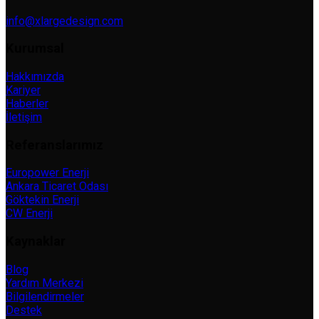
info@xlargedesign.com
Kurumsal
Hakkımızda
Kariyer
Haberler
İletişim
Referanslarımız
Europower Enerji
Ankara Ticaret Odası
Göktekin Enerji
CW Enerji
Kaynaklar
Blog
Yardım Merkezi
Bilgilendirmeler
Destek