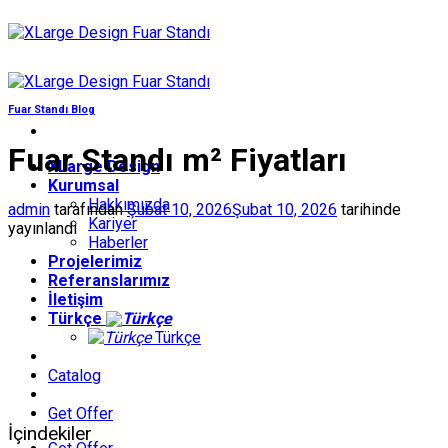
İçeriğe
atla
Fuar Standı Blog
Fuar Standı m² Fiyatları
XLarge Design
Kurumsal
Hakkımızda
admin
tarafından
Şubat 10, 2026
Şubat 10, 2026
tarihinde
Kariyer
yayınlandı
Haberler
Projelerimiz
Referanslarımız
İletişim
Türkçe
Türkçe
Catalog
Get Offer
İçindekiler