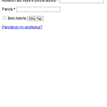
Gerekli
Kullanıcı adı veya e-posta adresi
*
Gerekli
Parola
*
Beni hatırla
Giriş Yap
Parolanızı mı unuttunuz?