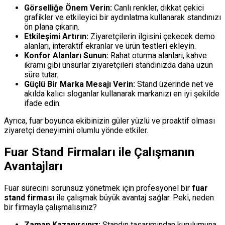
Görselliğe Önem Verin:
Canlı renkler, dikkat çekici
grafikler ve etkileyici bir aydınlatma kullanarak standınızı
ön plana çıkarın.
Etkileşimi Artırın:
Ziyaretçilerin ilgisini çekecek demo
alanları, interaktif ekranlar ve ürün testleri ekleyin.
Konfor Alanları Sunun:
Rahat oturma alanları, kahve
ikramı gibi unsurlar ziyaretçileri standınızda daha uzun
süre tutar.
Güçlü Bir Marka Mesajı Verin:
Stand üzerinde net ve
akılda kalıcı sloganlar kullanarak markanızı en iyi şekilde
ifade edin.
Ayrıca, fuar boyunca ekibinizin güler yüzlü ve proaktif olması
ziyaretçi deneyimini olumlu yönde etkiler.
Fuar Stand Firmaları ile Çalışmanın
Avantajları
Fuar sürecini sorunsuz yönetmek için profesyonel bir
fuar
stand firması
ile çalışmak büyük avantaj sağlar. Peki, neden
bir firmayla çalışmalısınız?
Zaman Kazanırsınız:
Standın tasarımından kurulumuna