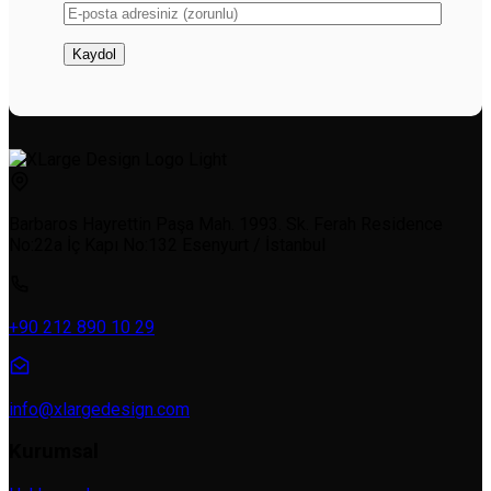
Barbaros Hayrettin Paşa Mah. 1993. Sk. Ferah Residence
No:22a İç Kapı No:132 Esenyurt / İstanbul
+90 212 890 10 29
info@xlargedesign.com
Kurumsal