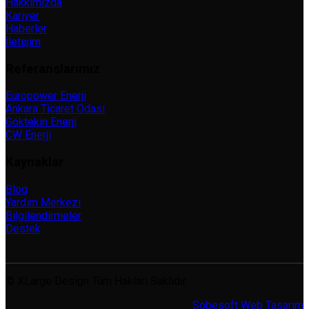
Hakkımızda
Kariyer
Haberler
İletişim
Referanslarımız
Europower Enerji
Ankara Ticaret Odası
Göktekin Enerji
CW Enerji
Kaynaklar
Blog
Yardım Merkezi
Bilgilendirmeler
Destek
© XLarge Design Tüm Hakları Saklıdır.
Sobesoft
Web Tasarım