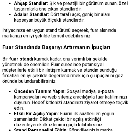
Ahşap Standlar:
Şık ve prestijli bir görünüm sunan, özel
tasarımlarla öne çıkan standlardır.
Adalar Standlar:
Dört tarafı açık, geniş bir alanı
kapsayan büyük ölçekli standlardır.
İhtiyacınıza en uygun stand türünü seçerek, fuar alanında
markanızı en iyi şekilde temsil edebilirsiniz.
Fuar Standında Başarıyı Artırmanın İpuçları
Bir
fuar standı
kurmak kadar, onu verimli bir şekilde
yönetmek de önemlidir. Fuar süresince potansiyel
müşterilerle etkili bir iletişim kurmak ve standın sunduğu
fırsatları en iyi şekilde değerlendirmek için şu ipuçlarını göz
önünde bulundurabilirsiniz:
Önceden Tanıtım Yapın:
Sosyal medya, e-posta
kampanyaları ve web siteniz aracılığıyla fuar katılımınızı
duyurun. Hedef kitlenizi standınızı ziyaret etmeye teşvik
edin.
Etkili Bir Açılış Yapın:
Fuarın ilk saatleri en yoğun
zamanlardır. Dikkat çekici bir açılış etkinliği
düzenleyerek ilk izlenimi güçlü kılabilirsiniz.
Stand Personelini Eğitin:
Görevlilerinizin marka