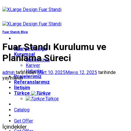
İçeriğe
atla
Fuar Standı Blog
Fuar Standı Kurulumu ve
XLarge Design
Kurumsal
Planlama Süreci
Hakkımızda
Kariyer
Haberler
admin
tarafından
Mart 10, 2025
Mayıs 12, 2025
tarihinde
Projelerimiz
yayınlandı
Referanslarımız
İletişim
Türkçe
Türkçe
Catalog
Get Offer
İçindekiler