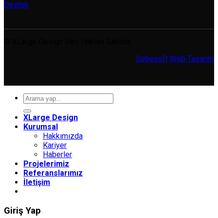
Destek
© XLarge Design Tüm Hakları Saklıdır.
Sobesoft
Web Tasarım
Ara:
XLarge Design
Kurumsal
Hakkımızda
Kariyer
Haberler
Projelerimiz
Referanslarımız
İletişim
Giriş Yap