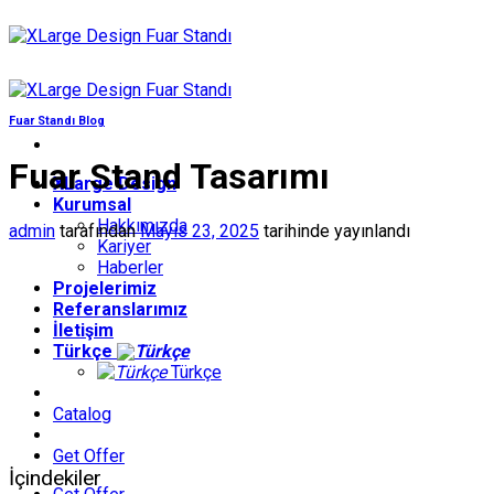
İçeriğe
atla
Fuar Standı Blog
Fuar Stand Tasarımı
XLarge Design
Kurumsal
Hakkımızda
admin
tarafından
Mayıs 23, 2025
tarihinde yayınlandı
Kariyer
Haberler
Projelerimiz
Referanslarımız
İletişim
Türkçe
Türkçe
Catalog
Get Offer
İçindekiler