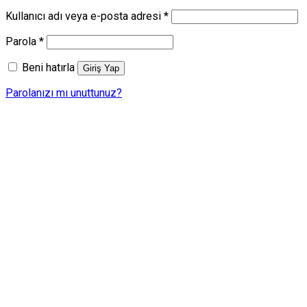
Gerekli
Kullanıcı adı veya e-posta adresi
*
Gerekli
Parola
*
Beni hatırla
Giriş Yap
Parolanızı mı unuttunuz?