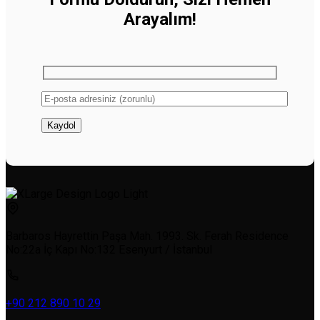
Arayalım!
Barbaros Hayrettin Paşa Mah. 1993. Sk. Ferah Residence
No:22a İç Kapı No:132 Esenyurt / İstanbul
+90 212 890 10 29