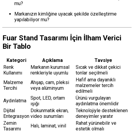
mu?
Markanızın kimliğine uyacak şekilde özelleştirme
yapılabiliyor mu?
Fuar Stand Tasarımı İçin İlham Verici
Bir Tablo
Kategori
Açıklama
Tavsiye
Renk
Markanın kurumsal
Sıcak ve dikkat çekici
Kullanımı
renkleriyle uyumlu
tonlar seçilmeli
Hafif ama dayanıklı
Malzeme
Ahşap, cam, pleksi
malzemeler tercih
Tercihi
veya alüminyum
edilmeli
Spot, LED, ortam
Ürünü vurgulayan
Aydınlatma
ışığı
aydınlatma önemlidir
Dijital
Dokunmatik ekran,
Teknolojiyle desteklenen
Entegrasyon
video sunumları
deneyimler yaratır
Zemin
Rahat yürünebilir ve
Halı, laminat, vinil
Tasarımı
estetik olmalı