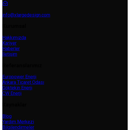
info@xlargedesign.com
Kurumsal
Hakkımızda
Kariyer
Haberler
İletişim
Referanslarımız
Europower Enerji
Ankara Ticaret Odası
Göktekin Enerji
CW Enerji
Kaynaklar
Blog
Yardım Merkezi
Bilgilendirmeler