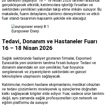
bir deneyim yaşatıyor. 16 – 18 Nisan 2026 tarihleri arasında
gerçekleşecek etkinlik, katılımcılara işbirliği fırsatları ve
sektördeki yenilikleri yakından takip etme imkânı sunuyor. Bu
makalede, fuarın detaylarını, katılımcı deneyimlerini ve etkili
fuar standı tasarımını kapsamlı şekilde ele alacağız.
Europower Enerji
Tedavi, Donanım ve Hastaneler Fuarı
16 – 18 Nisan 2026
Sağlık sektöründe faaliyet gösteren firmalar, Expomed
Eurasia’da yeni ürünlerini tanıtma fırsatı buluyor. Tedavi ve
donanım alanındaki en son yenilikler, fuar boyunca
sergilenecek ve ziyaretçilerin sektördeki en güncel
teknolojilere ulaşmasını sağlayacak.
Katılımcılar, modern hastane ekipmanlarını, medikal cihazları
ve tedavi çözümlerini inceleyerek iş süreçlerine doğrudan
katkı sağlayacak bilgiler elde ediyor. Fuar, sadece ürün tanıtımı
değil, aynı zamanda sağlık profesyonelleri için network ve
eğitim platformu da sunuyor.