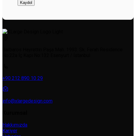
Barbaros Hayrettin Paşa Mah. 1993. Sk. Ferah Residence
No:22a İç Kapı No:132 Esenyurt / İstanbul
+90 212 890 10 29
info@xlargedesign.com
Kurumsal
Hakkımızda
Kariyer