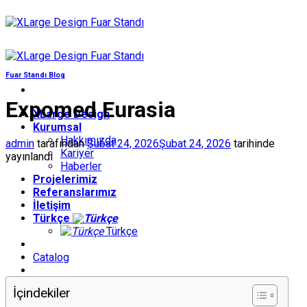
İçeriğe
atla
Fuar Standı Blog
Expomed Eurasia
XLarge Design
Kurumsal
Hakkımızda
admin
tarafından
Şubat 24, 2026
Şubat 24, 2026
tarihinde
Kariyer
yayınlandı
Haberler
Projelerimiz
Referanslarımız
İletişim
Türkçe
Türkçe
Catalog
Get Offer
İçindekiler