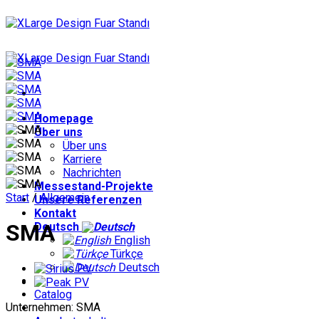
Zum
Inhalt
springen
Homepage
Über uns
Über uns
Karriere
Nachrichten
Messestand-Projekte
Start
/
Allgemein
Unsere Referenzen
Kontakt
SMA
Deutsch
English
Türkçe
Deutsch
Catalog
Unternehmen: SMA