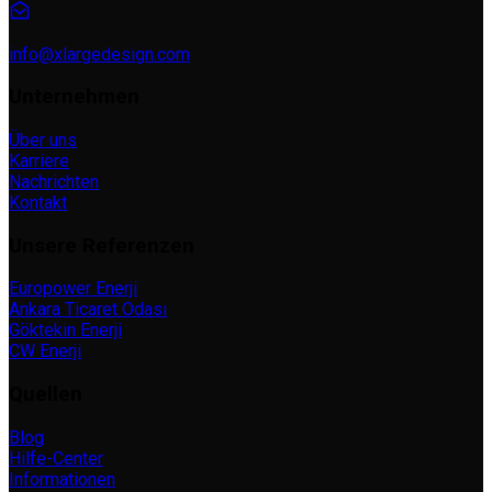
info@xlargedesign.com
Unternehmen
Über uns
Karriere
Nachrichten
Kontakt
Unsere Referenzen
Europower Enerji
Ankara Ticaret Odası
Göktekin Enerji
CW Enerji
Quellen
Blog
Hilfe-Center
Informationen