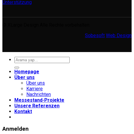
Unterstützung
© XLarge Design Alle Rechte vorbehalten.
Sobesoft
Web Design
Suche
nach:
Homepage
Über uns
Über uns
Karriere
Nachrichten
Messestand-Projekte
Unsere Referenzen
Kontakt
Anmelden