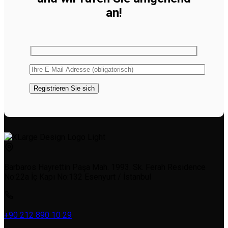
an!
Barbaros Hayrettin Paşa Mah. 1993. Sk. Ferah Residence
No:22a İç Kapı No:132 Esenyurt / İstanbul
+90 212 890 10 29