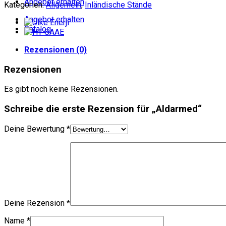
Angebot erhalten
Kategorien:
Allgemein
,
Inländische Stände
Angebot erhalten
Catalog
Rezensionen (0)
Rezensionen
Es gibt noch keine Rezensionen.
Schreibe die erste Rezension für „Aldarmed“
Deine Bewertung
*
Deine Rezension
*
Name
*