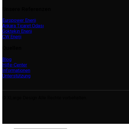
Unsere Referenzen
Europower Enerji
Ankara Ticaret Odası
Göktekin Enerji
CW Enerji
Quellen
Blog
Hilfe-Center
Informationen
Unterstützung
© XLarge Design Alle Rechte vorbehalten.