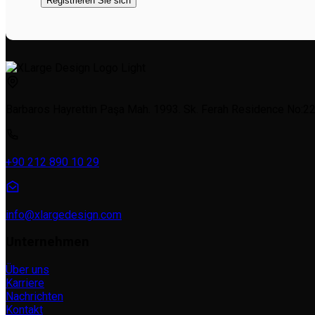
Barbaros Hayrettin Paşa Mah. 1993. Sk. Ferah Residence No:22a
+90 212 890 10 29
info@xlargedesign.com
Unternehmen
Über uns
Karriere
Nachrichten
Kontakt