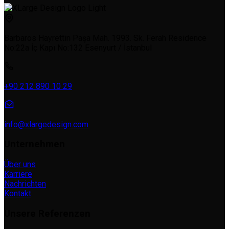
Barbaros Hayrettin Paşa Mah. 1993. Sk. Ferah Residence
No:22a İç Kapı No:132 Esenyurt / İstanbul
+90 212 890 10 29
info@xlargedesign.com
Unternehmen
Über uns
Karriere
Nachrichten
Kontakt
Unsere Referenzen