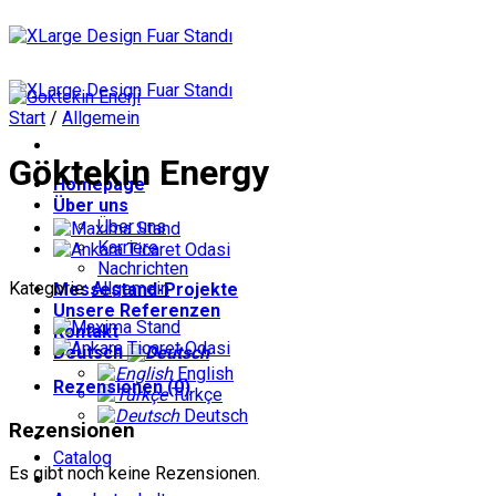
Zum
Inhalt
springen
Start
/
Allgemein
Göktekin Energy
Homepage
Über uns
Über uns
Karriere
Nachrichten
Kategorie:
Allgemein
Messestand-Projekte
Unsere Referenzen
Kontakt
Deutsch
English
Rezensionen (0)
Türkçe
Deutsch
Rezensionen
Catalog
Es gibt noch keine Rezensionen.