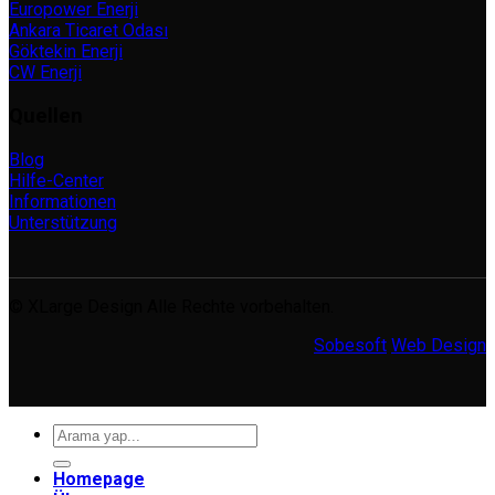
Europower Enerji
Ankara Ticaret Odası
Göktekin Enerji
CW Enerji
Quellen
Blog
Hilfe-Center
Informationen
Unterstützung
© XLarge Design Alle Rechte vorbehalten.
Sobesoft
Web Design
Suche
nach:
Homepage