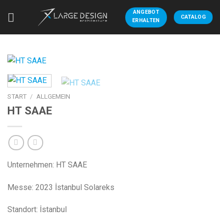
Zum
ANGEBOT
Inhalt
CATALOG
ERHALTEN
springen
START
/
ALLGEMEIN
HT SAAE
Unternehmen: HT SAAE
Messe: 2023 İstanbul Solareks
Standort: İstanbul