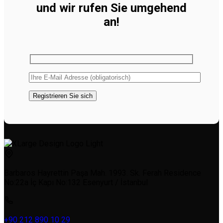
und wir rufen Sie umgehend
an!
Barbaros Hayrettin Paşa Mah. 1993. Sk. Ferah Residence
No:22a İç Kapı No:132 Esenyurt / İstanbul
+90 212 890 10 29