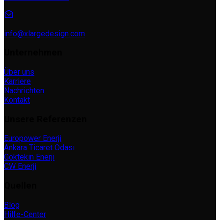
info@xlargedesign.com
Unternehmen
Über uns
Karriere
Nachrichten
Kontakt
Unsere Referenzen
Europower Enerji
Ankara Ticaret Odası
Göktekin Enerji
CW Enerji
Quellen
Blog
Hilfe-Center