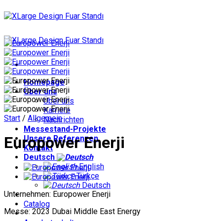
Zum
Inhalt
springen
Homepage
Über uns
Über uns
Karriere
Start
/
Allgemein
Nachrichten
Messestand-Projekte
Europower Enerji
Unsere Referenzen
Kontakt
Deutsch
English
Türkçe
Deutsch
Unternehmen: Europower Enerji
Catalog
Messe: 2023 Dubai Middle East Energy