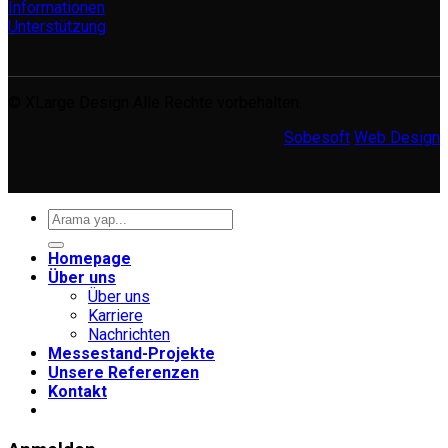
Informationen
Unterstützung
© XLarge Design Alle Rechte vorbehalten.
Sobesoft
Web Design
Suche
nach:
Homepage
Über uns
Über uns
Karriere
Nachrichten
Messestand-Projekte
Unsere Referenzen
Kontakt