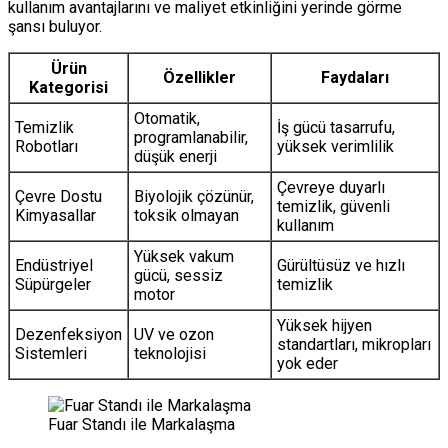
kullanım avantajlarını ve maliyet etkinliğini yerinde görme
şansı buluyor.
Ürün
Özellikler
Faydaları
Kategorisi
Otomatik,
Temizlik
İş gücü tasarrufu,
programlanabilir,
Robotları
yüksek verimlilik
düşük enerji
Çevreye duyarlı
Çevre Dostu
Biyolojik çözünür,
temizlik, güvenli
Kimyasallar
toksik olmayan
kullanım
Yüksek vakum
Endüstriyel
Gürültüsüz ve hızlı
gücü, sessiz
Süpürgeler
temizlik
motor
Yüksek hijyen
Dezenfeksiyon
UV ve ozon
standartları, mikropları
Sistemleri
teknolojisi
yok eder
Fuar Standı ile Markalaşma