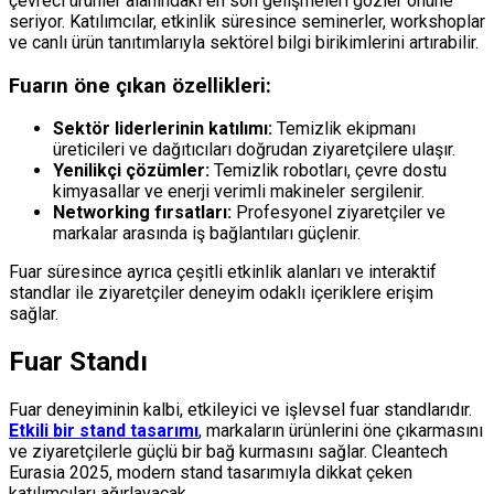
çevreci ürünler alanındaki en son gelişmeleri gözler önüne
seriyor. Katılımcılar, etkinlik süresince seminerler, workshoplar
ve canlı ürün tanıtımlarıyla sektörel bilgi birikimlerini artırabilir.
Fuarın öne çıkan özellikleri:
Sektör liderlerinin katılımı:
Temizlik ekipmanı
üreticileri ve dağıtıcıları doğrudan ziyaretçilere ulaşır.
Yenilikçi çözümler:
Temizlik robotları, çevre dostu
kimyasallar ve enerji verimli makineler sergilenir.
Networking fırsatları:
Profesyonel ziyaretçiler ve
markalar arasında iş bağlantıları güçlenir.
Fuar süresince ayrıca çeşitli etkinlik alanları ve interaktif
standlar ile ziyaretçiler deneyim odaklı içeriklere erişim
sağlar.
Fuar Standı
Fuar deneyiminin kalbi, etkileyici ve işlevsel fuar standlarıdır.
Etkili bir stand tasarımı
, markaların ürünlerini öne çıkarmasını
ve ziyaretçilerle güçlü bir bağ kurmasını sağlar. Cleantech
Eurasia 2025, modern stand tasarımıyla dikkat çeken
katılımcıları ağırlayacak.