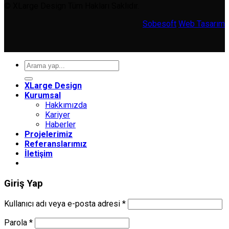
© XLarge Design Tüm Hakları Saklıdır.
Sobesoft
Web Tasarım
Ara:
XLarge Design
Kurumsal
Hakkımızda
Kariyer
Haberler
Projelerimiz
Referanslarımız
İletişim
Giriş Yap
Gerekli
Kullanıcı adı veya e-posta adresi
*
Gerekli
Parola
*