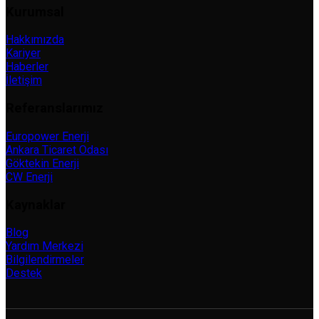
Kurumsal
Hakkımızda
Kariyer
Haberler
İletişim
Referanslarımız
Europower Enerji
Ankara Ticaret Odası
Göktekin Enerji
CW Enerji
Kaynaklar
Blog
Yardım Merkezi
Bilgilendirmeler
Destek