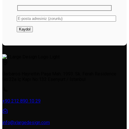
Barbaros Hayrettin Paşa Mah. 1993. Sk. Ferah Residence
No:22a İç Kapı No:132 Esenyurt / İstanbul
+90 212 890 10 29
info@xlargedesign.com