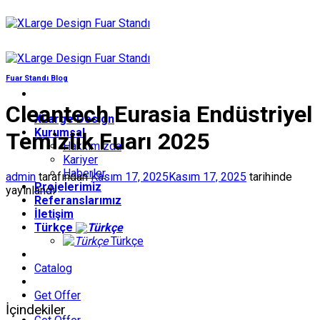
İçeriğe
atla
Fuar Standı Blog
Cleantech Eurasia Endüstriyel
XLarge Design
Kurumsal
Temizlik Fuarı 2025
Hakkımızda
Kariyer
Haberler
admin
tarafından
Kasım 17, 2025
Kasım 17, 2025
tarihinde
Projelerimiz
yayınlandı
Referanslarımız
İletişim
Türkçe
Türkçe
Catalog
Get Offer
İçindekiler