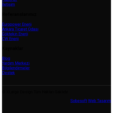
İletişim
Referanslarımız
Europower Enerji
Ankara Ticaret Odası
Göktekin Enerji
CW Enerji
Kaynaklar
Blog
Yardım Merkezi
Bilgilendirmeler
Destek
© XLarge Design Tüm Hakları Saklıdır.
Sobesoft
Web Tasarım