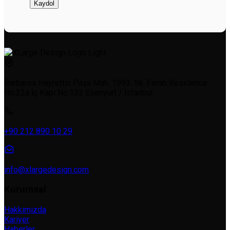
Barbaros Hayrettin Paşa Mah. 1993. Sk. Ferah Residence
No:22a İç Kapı No:132 Esenyurt / İstanbul
+90 212 890 10 29
info@xlargedesign.com
Kurumsal
Hakkımızda
Kariyer
Haberler