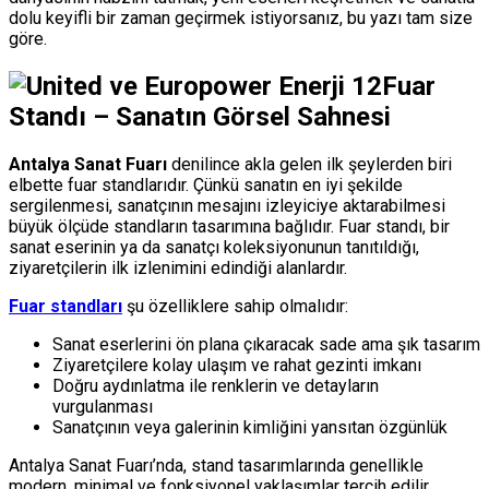
dolu keyifli bir zaman geçirmek istiyorsanız, bu yazı tam size
göre.
Fuar
Standı
– Sanatın Görsel Sahnesi
Antalya Sanat Fuarı
denilince akla gelen ilk şeylerden biri
elbette fuar standlarıdır. Çünkü sanatın en iyi şekilde
sergilenmesi, sanatçının mesajını izleyiciye aktarabilmesi
büyük ölçüde standların tasarımına bağlıdır. Fuar standı, bir
sanat eserinin ya da sanatçı koleksiyonunun tanıtıldığı,
ziyaretçilerin ilk izlenimini edindiği alanlardır.
Fuar standları
şu özelliklere sahip olmalıdır:
Sanat eserlerini ön plana çıkaracak sade ama şık tasarım
Ziyaretçilere kolay ulaşım ve rahat gezinti imkanı
Doğru aydınlatma ile renklerin ve detayların
vurgulanması
Sanatçının veya galerinin kimliğini yansıtan özgünlük
Antalya Sanat Fuarı’nda, stand tasarımlarında genellikle
modern, minimal ve fonksiyonel yaklaşımlar tercih edilir.