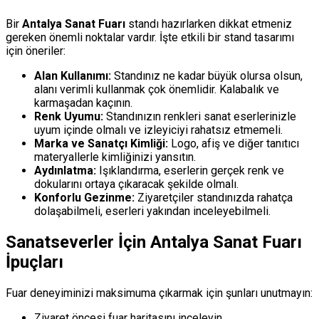
Bir
Antalya Sanat Fuarı
standı hazırlarken dikkat etmeniz
gereken önemli noktalar vardır. İşte etkili bir stand tasarımı
için öneriler:
Alan Kullanımı:
Standınız ne kadar büyük olursa olsun,
alanı verimli kullanmak çok önemlidir. Kalabalık ve
karmaşadan kaçının.
Renk Uyumu:
Standınızın renkleri sanat eserlerinizle
uyum içinde olmalı ve izleyiciyi rahatsız etmemeli.
Marka ve Sanatçı Kimliği:
Logo, afiş ve diğer tanıtıcı
materyallerle kimliğinizi yansıtın.
Aydınlatma:
Işıklandırma, eserlerin gerçek renk ve
dokularını ortaya çıkaracak şekilde olmalı.
Konforlu Gezinme:
Ziyaretçiler standınızda rahatça
dolaşabilmeli, eserleri yakından inceleyebilmeli.
Sanatseverler İçin
Antalya Sanat Fuarı
İpuçları
Fuar deneyiminizi maksimuma çıkarmak için şunları unutmayın:
Ziyaret öncesi fuar haritasını inceleyin.