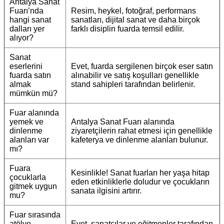
Antalya Sanat
Fuarı’nda
Resim, heykel, fotoğraf, performans
hangi sanat
sanatları, dijital sanat ve daha birçok
dalları yer
farklı disiplin fuarda temsil edilir.
alıyor?
Sanat
eserlerini
Evet, fuarda sergilenen birçok eser satın
fuarda satın
alınabilir ve satış koşulları genellikle
almak
stand sahipleri tarafından belirlenir.
mümkün mü?
Fuar alanında
yemek ve
Antalya Sanat Fuarı alanında
dinlenme
ziyaretçilerin rahat etmesi için genellikle
alanları var
kafeterya ve dinlenme alanları bulunur.
mı?
Fuara
Kesinlikle! Sanat fuarları her yaşa hitap
çocuklarla
eden etkinliklerle doludur ve çocukların
gitmek uygun
sanata ilgisini artırır.
mu?
Fuar sırasında
atölye
Evet, sanatçılar ve eğitmenler tarafından