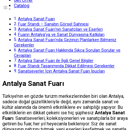
Get Offer
Catalog
Antalya Sanat Fuarı
Fuar Standı – Sanatın Görsel Sahnesi
Antalya Sanat Fuarı’nın Sanatçıları ve Eserleri
Fuarın Antalya’ya ve Sanat Dünyasına Katkıları
Antalya Sanat Fuarı’nda Gezinizi Planlarken Bilmeniz
Gerekenler
Antalya Sanat Fuarı Hakkında Sıkça Sorulan Sorular ve
Cevapları
Antalya Sanat Fuarı ile İlgili Genel Bilgiler
Fuar Standı Tasarımında Dikkat Edilmesi Gerekenler
Sanatseverler İçin Antalya Sanat Fuarı İpuçları
Antalya Sanat Fuarı
Türkiye’nin en gözde turizm merkezlerinden biri olan Antalya,
sadece doğal güzellikleriyle değil, aynı zamanda sanat ve
kültür alanında da önemli etkinliklere ev sahipliği yapıyor. Bu
etkinliklerin en dikkat çekeni ise hiç şüphesiz
Antalya Sanat
Fuarı
. Sanatseverleri, koleksiyonerleri ve sanatçılarla bir araya
getiren bu fuar, her yıl heyecanla bekleniyor. Siz de sanat
dünyasının nabzını tutmak, yeni eserleri keşfetmek ve sanatla