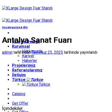
İçeriğe
atla
Uncategorized @tr
Antalya Sanat Fuarı
XLarge Design
Kurumsal
Hakkımızda
admin
tarafından
Temmuz 25, 2025
tarihinde yayınlandı
Kariyer
Haberler
Projelerimiz
Referanslarımız
İletişim
Türkçe
Türkçe
Catalog
Get Offer
İçindekiler