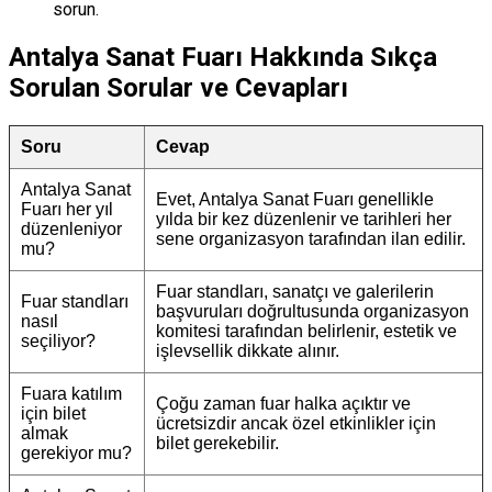
sorun.
Antalya Sanat Fuarı Hakkında Sıkça
Sorulan Sorular ve Cevapları
Soru
Cevap
Antalya Sanat
Evet, Antalya Sanat Fuarı genellikle
Fuarı her yıl
yılda bir kez düzenlenir ve tarihleri her
düzenleniyor
sene organizasyon tarafından ilan edilir.
mu?
Fuar standları, sanatçı ve galerilerin
Fuar standları
başvuruları doğrultusunda organizasyon
nasıl
komitesi tarafından belirlenir, estetik ve
seçiliyor?
işlevsellik dikkate alınır.
Fuara katılım
Çoğu zaman fuar halka açıktır ve
için bilet
ücretsizdir ancak özel etkinlikler için
almak
bilet gerekebilir.
gerekiyor mu?