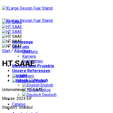
Zum
Inhalt
springen
Homepage
Über uns
Start
/
Allgemein
Über uns
Karriere
HT SAAE
Nachrichten
Messestand-Projekte
Unsere Referenzen
Kontakt
Deutsch
English
Unternehmen: HT SAAE
Türkçe
Deutsch
Messe: 2024 EİF
Catalog
Standort: İstanbul