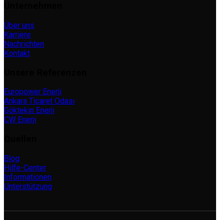
Unternehmen
Über uns
Karriere
Nachrichten
Kontakt
Unsere Referenzen
Europower Enerji
Ankara Ticaret Odası
Göktekin Enerji
CW Enerji
Quellen
Blog
Hilfe-Center
Informationen
Unterstützung