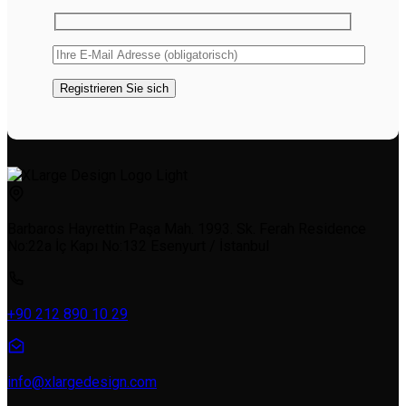
Barbaros Hayrettin Paşa Mah. 1993. Sk. Ferah Residence
No:22a İç Kapı No:132 Esenyurt / İstanbul
+90 212 890 10 29
info@xlargedesign.com