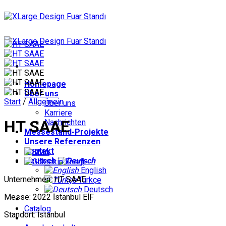
Zum
Inhalt
springen
Homepage
Über uns
Start
/
Allgemein
Über uns
Karriere
HT SAAE
Nachrichten
Messestand-Projekte
Unsere Referenzen
Kontakt
Deutsch
English
Unternehmen: HT SAAE
Türkçe
Deutsch
Messe: 2022 İstanbul EİF
Catalog
Standort: İstanbul