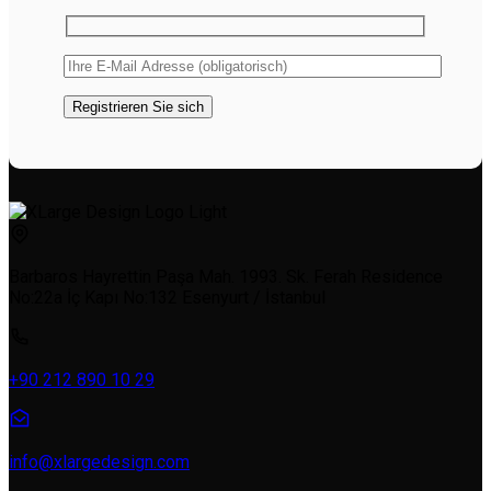
Barbaros Hayrettin Paşa Mah. 1993. Sk. Ferah Residence
No:22a İç Kapı No:132 Esenyurt / İstanbul
+90 212 890 10 29
info@xlargedesign.com