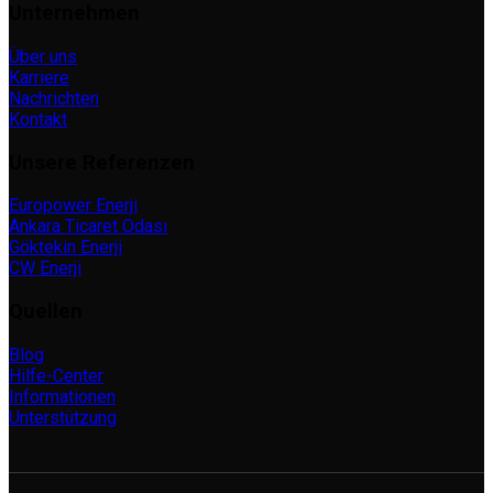
Unternehmen
Über uns
Karriere
Nachrichten
Kontakt
Unsere Referenzen
Europower Enerji
Ankara Ticaret Odası
Göktekin Enerji
CW Enerji
Quellen
Blog
Hilfe-Center
Informationen
Unterstützung