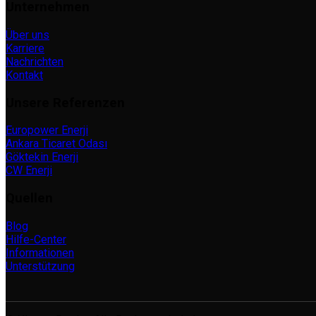
Unternehmen
Über uns
Karriere
Nachrichten
Kontakt
Unsere Referenzen
Europower Enerji
Ankara Ticaret Odası
Göktekin Enerji
CW Enerji
Quellen
Blog
Hilfe-Center
Informationen
Unterstützung