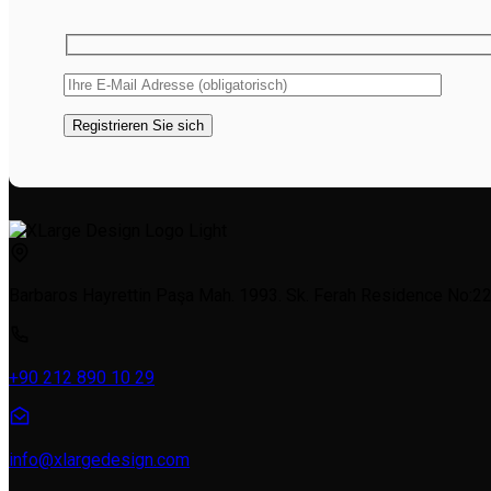
Barbaros Hayrettin Paşa Mah. 1993. Sk. Ferah Residence No:22a
+90 212 890 10 29
info@xlargedesign.com