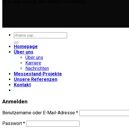
© XLarge Design Alle Rechte vorbehalten.
Suche
nach:
Homepage
Über uns
Über uns
Karriere
Nachrichten
Messestand-Projekte
Unsere Referenzen
Kontakt
Anmelden
Erforderlich
Benutzername oder E-Mail-Adresse
*
Erforderlich
Passwort
*