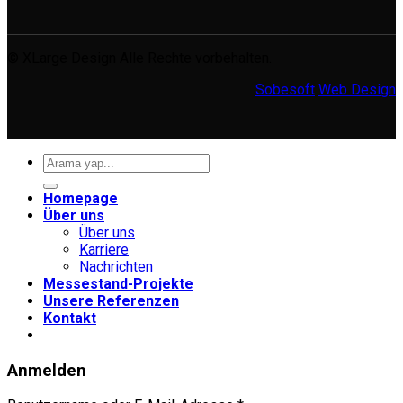
© XLarge Design Alle Rechte vorbehalten.
Sobesoft
Web Design
Suche
nach:
Homepage
Über uns
Über uns
Karriere
Nachrichten
Messestand-Projekte
Unsere Referenzen
Kontakt
Anmelden