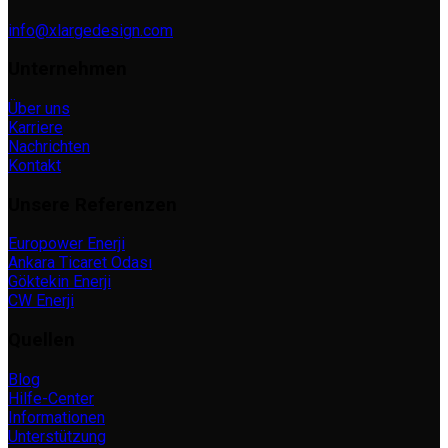
info@xlargedesign.com
Unternehmen
Über uns
Karriere
Nachrichten
Kontakt
Unsere Referenzen
Europower Enerji
Ankara Ticaret Odası
Göktekin Enerji
CW Enerji
Quellen
Blog
Hilfe-Center
Informationen
Unterstützung