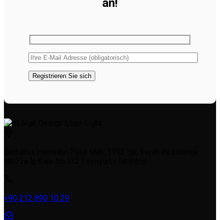
an!
Barbaros Hayrettin Paşa Mah. 1993. Sk. Ferah Residence
No:22a İç Kapı No:132 Esenyurt / İstanbul
+90 212 890 10 29