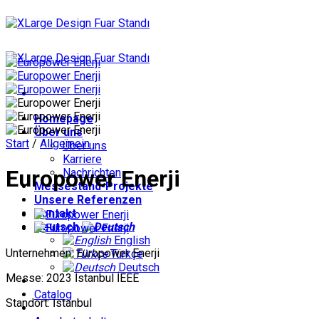
Zum
Inhalt
springen
Homepage
Über uns
Start
/
Allgemein
Über uns
Karriere
Europower Enerji
Nachrichten
Messestand-Projekte
Unsere Referenzen
Kontakt
Deutsch
English
Unternehmen: Europower Enerji
Türkçe
Deutsch
Messe: 2023 İstanbul İEEE
Catalog
Standort: İstanbul