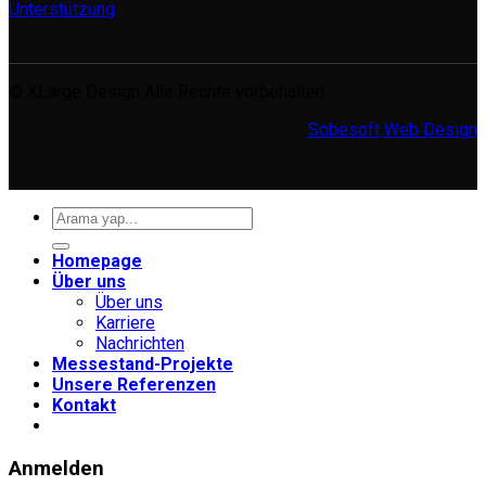
Unterstützung
© XLarge Design Alle Rechte vorbehalten.
Sobesoft
Web Design
Suche
nach:
Homepage
Über uns
Über uns
Karriere
Nachrichten
Messestand-Projekte
Unsere Referenzen
Kontakt
Anmelden