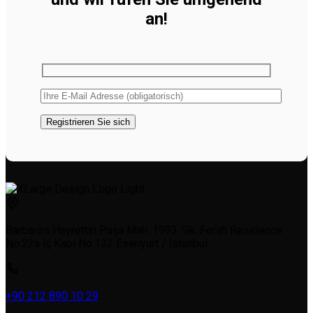
an!
Barbaros Hayrettin Paşa Mah. 1993. Sk. Ferah Residence
No:22a İç Kapı No:132 Esenyurt / İstanbul
+90 212 890 10 29