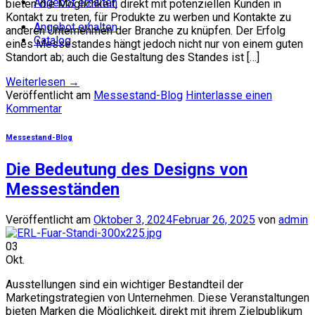
Angebot erhalten
bieten die Möglichkeit, direkt mit potenziellen Kunden in
Kontakt zu treten, für Produkte zu werben und Kontakte zu
Angebot erhalten
anderen Unternehmen der Branche zu knüpfen. Der Erfolg
Catalog
eines Messestandes hängt jedoch nicht nur von einem guten
Standort ab; auch die Gestaltung des Standes ist […]
Weiterlesen
→
Veröffentlicht am
Messestand-Blog
Hinterlasse einen
Kommentar
Messestand-Blog
Die Bedeutung des Designs von
Messeständen
Veröffentlicht am
Oktober 3, 2024
Februar 26, 2025
von
admin
03
Okt.
Ausstellungen sind ein wichtiger Bestandteil der
Marketingstrategien von Unternehmen. Diese Veranstaltungen
bieten Marken die Möglichkeit, direkt mit ihrem Zielpublikum