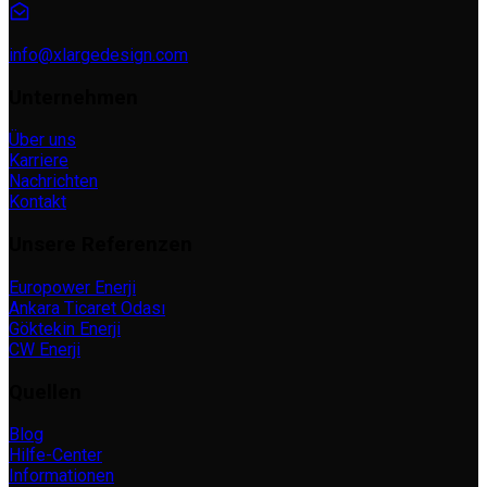
info@xlargedesign.com
Unternehmen
Über uns
Karriere
Nachrichten
Kontakt
Unsere Referenzen
Europower Enerji
Ankara Ticaret Odası
Göktekin Enerji
CW Enerji
Quellen
Blog
Hilfe-Center
Informationen