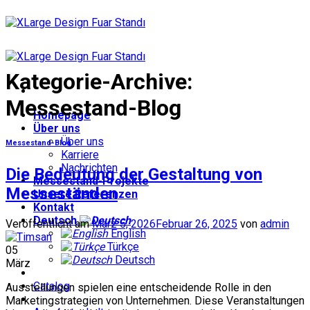
Zum
Inhalt
springen
Kategorie-Archive:
Messestand-Blog
Homepage
Über uns
Über uns
Messestand-Blog
Karriere
Nachrichten
Die Bedeutung der Gestaltung von
Messestand-Projekte
Messeständen
Unsere Referenzen
Kontakt
Deutsch
Veröffentlicht am
März 5, 2026
Februar 26, 2025
von
admin
English
Türkçe
05
Deutsch
März
Catalog
Ausstellungen spielen eine entscheidende Rolle in den
Marketingstrategien von Unternehmen. Diese Veranstaltungen